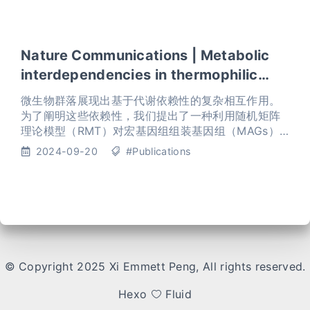
明，更长的Illumina读长有助于提升contig组装效果和
基因片段重建能力；进一步结合冷泉和温泉样本分析
发现，Nanopore长读长测序在重构中高质量宏基因组
基因组方面具有明显优势，可使中等质量物种水平代
Nature Communications | Metabolic
表基因组
interdependencies in thermophilic
communities are revealed using co-
微生物群落展现出基于代谢依赖性的复杂相互作用。
occurrence and complementarity
为了阐明这些依赖性，我们提出了一种利用随机矩阵
理论模型（RMT）对宏基因组组装基因组（MAGs）
networks
构建共生和代谢互补网络的工作流程。
2024-09-20
#Publications
© Copyright 2025 Xi Emmett Peng, All rights reserved.
Hexo
Fluid