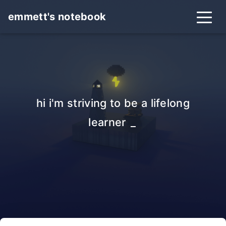
emmett's notebook
hi i'm striving to be a lifelong
learner :
_